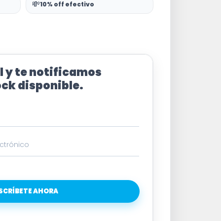
💸
10% off efectivo
l y te notificamos
ck disponible.
SCRÍBETE AHORA