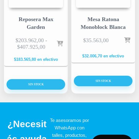
Reposera Max
Mesa Ratona
Garden
Monoblock Blanca
$
203.962,00
-
$
35.563,00
$
407.925,00
$
32.006,70
en efectivo
$
183.565,80
en efectivo
SIN STOCK
SIN STOCK
Te asesoramos por
¿Necesit
WhatsApp con
talles, productos,
ás ayuda