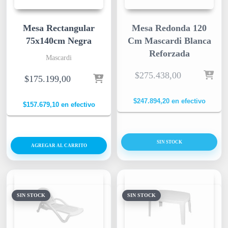
Mesa Rectangular
Mesa Redonda 120
75x140cm Negra
Cm Mascardi Blanca
Reforzada
Mascardi
$
275.438,00
$
175.199,00
$
247.894,20
en efectivo
$
157.679,10
en efectivo
SIN STOCK
AGREGAR AL CARRITO
SIN STOCK
SIN STOCK