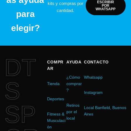
ESCRIBIR
kits y compras por
POR
WHATSAPP
cantidad.
para
elegir?
DT
COMPR
AYUDA
CONTACTO
AR
¿Cómo
Whatsapp
S
Tienda
comprar
?
Instagram
Deportes
SP
Retiros
Local Banfield, Buenos
por el
Fitness &
Aires
local
Musculaci
ón