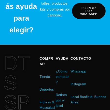
talles, productos,
ás ayuda
ESCRIBIR
kits y compras por
POR
WHATSAPP
cantidad.
para
elegir?
DT
COMPR
AYUDA
CONTACTO
AR
¿Cómo
Whatsapp
S
Tienda
comprar
?
Instagram
Deportes
SP
Retiros
Local Banfield, Buenos
por el
Fitness &
Aires
local
Musculaci