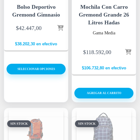
Bolso Deportivo
Mochila Con Carro
Gremond Gimnasio
Gremond Grande 26
Litros Hadas
$
42.447,00
Gama Media
$
38.202,30
en efectivo
$
118.592,00
$
106.732,80
en efectivo
SELECCIONAR OPCIONES
AGREGAR AL CARRITO
SIN STOCK
SIN STOCK