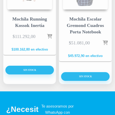
Mochila Running
Mochila Escolar
Kossok Inertia
Gremond Cuadros
Porta Notebook
$
111.292,00
$
51.081,00
$
100.162,80
en efectivo
$
45.972,90
en efectivo
SIN STOCK
SIN STOCK
Te asesoramos por
¿Necesit
WhatsApp con