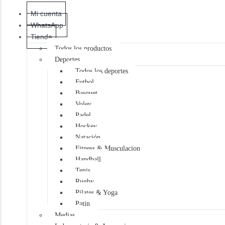
Mi cuenta
WhatsApp
Tienda
Todos los productos
Deportes
Todos los deportes
Futbol
Basquet
Voley
Padel
Hockey
Natación
Fitness & Musculacion
Handball
Tenis
Rugby
Pilates & Yoga
Patin
Medias