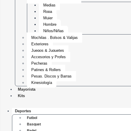
Medias
Ropa
Mujer
Hombre
Niños/Niñas
Mochilas , Bolsos & Valijas
Exteriores
Juegos & Juguetes
Accesorios y Profes
Pecheras
Patines & Rollers
Pesas, Discos y Barras
Kinesiología
Mayorista
Kits
Deportes
Futbol
Basquet
Padel