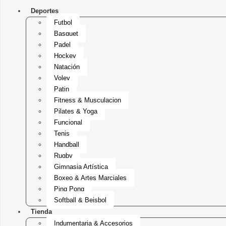
Deportes
Futbol
Basquet
Padel
Hockey
Natación
Voley
Patin
Fitness & Musculacion
Pilates & Yoga
Funcional
Tenis
Handball
Rugby
Gimnasia Artística
Boxeo & Artes Marciales
Ping Pong
Softball & Beisbol
Tienda
Indumentaria & Accesorios