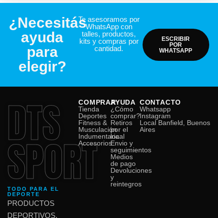
¿Necesitás
Te asesoramos por
WhatsApp con
ayuda
talles, productos,
ESCRIBIR
kits y compras por
POR
para
cantidad.
WHATSAPP
elegir?
DTS
COMPRAR
AYUDA
CONTACTO
Tienda
¿Cómo
Whatsapp
Deportes
comprar?
Instagram
Fitness &
Retiros
Local Banfield, Buenos
Musculación
por el
Aires
SPORT
Indumentaria
local
Accesorios
Envio y
seguimientos
Medios
de pago
Devoluciones
y
reintegros
TODO PARA EL
DEPORTE
PRODUCTOS
DEPORTIVOS,