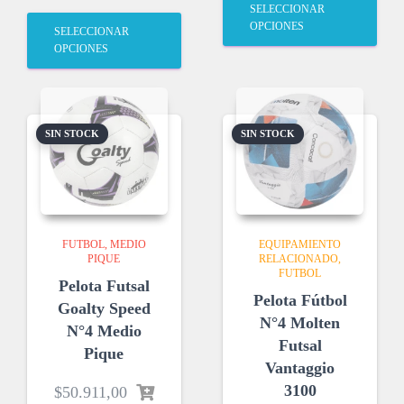
SELECCIONAR
OPCIONES
SELECCIONAR
OPCIONES
SIN STOCK
SIN STOCK
FUTBOL
MEDIO
EQUIPAMIENTO
PIQUE
RELACIONADO
FUTBOL
Pelota Futsal
Pelota Fútbol
Goalty Speed
N°4 Molten
N°4 Medio
Futsal
Pique
Vantaggio
3100
$
50.911,00