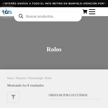
 INTERÉS
•
ENVÍOS A TODO EL PAÍS
•
RETIRO EN BANFIELD
•
ATENCIÓN POR WHA
Rolos
Inicio
/
Deportes
/
Kinesiología
/ Rolos
Mostrando los 8 resultados