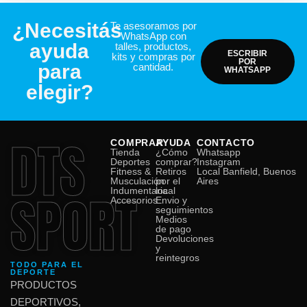
¿Necesitás
Te asesoramos por
WhatsApp con
ayuda
talles, productos,
ESCRIBIR
kits y compras por
POR
para
cantidad.
WHATSAPP
elegir?
DTS
COMPRAR
AYUDA
CONTACTO
Tienda
¿Cómo
Whatsapp
Deportes
comprar?
Instagram
Fitness &
Retiros
Local Banfield, Buenos
Musculación
por el
Aires
SPORT
Indumentaria
local
Accesorios
Envio y
seguimientos
Medios
de pago
Devoluciones
y
reintegros
TODO PARA EL
DEPORTE
PRODUCTOS
DEPORTIVOS,