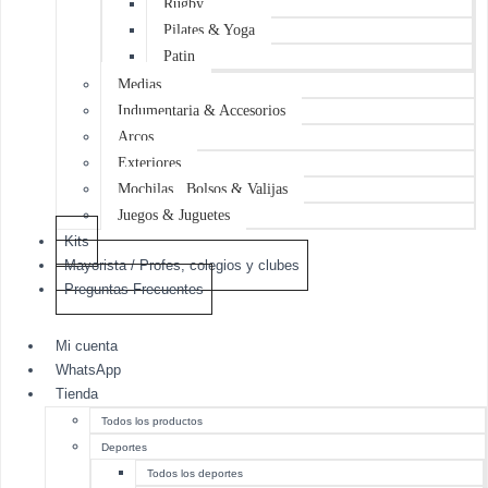
Rugby
Pilates & Yoga
Patin
Medias
Indumentaria & Accesorios
Arcos
Exteriores
Mochilas , Bolsos & Valijas
Juegos & Juguetes
Kits
Mayorista / Profes, colegios y clubes
Preguntas Frecuentes
Mi cuenta
WhatsApp
Tienda
Todos los productos
Deportes
Todos los deportes