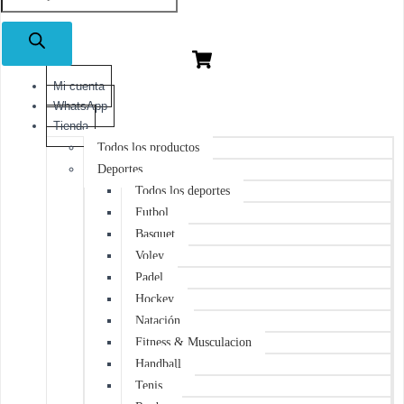
de
productos
Mi cuenta
WhatsApp
Tienda
Todos los productos
Deportes
Todos los deportes
Futbol
Basquet
Voley
Padel
Hockey
Natación
Fitness & Musculacion
Handball
Tenis