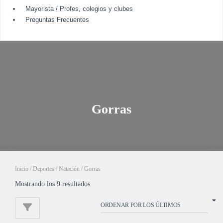
Mayorista / Profes, colegios y clubes
Preguntas Frecuentes
Gorras
Inicio
/
Deportes
/
Natación
/ Gorras
Mostrando los 9 resultados
O
r
d
e