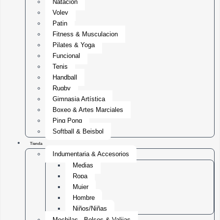
Natación
Voley
Patin
Fitness & Musculacion
Pilates & Yoga
Funcional
Tenis
Handball
Rugby
Gimnasia Artística
Boxeo & Artes Marciales
Ping Pong
Softball & Beisbol
Tienda
Indumentaria & Accesorios
Medias
Ropa
Mujer
Hombre
Niños/Niñas
Mochilas , Bolsos & Valijas