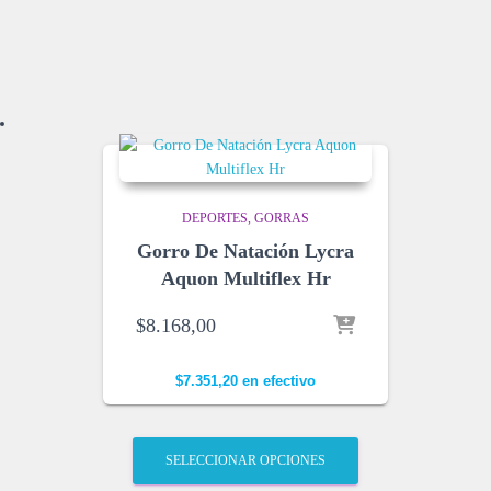
n
a
d
o
p
o
r
l
o
DEPORTES
GORRAS
s
Gorro De Natación Lycra
ú
l
Aquon Multiflex Hr
t
$
8.168,00
i
m
o
$
7.351,20
en efectivo
s
SELECCIONAR OPCIONES