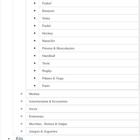
Futbol
Basquet
Voley
Padel
Hockey
Natación
Fitness & Musculacion
Handball
Tenis
Rugby
Pilates & Yoga
Patin
Medias
Indumentaria & Accesorios
Arcos
Exteriores
Mochilas , Bolsos & Valijas
Juegos & Juguetes
Kits