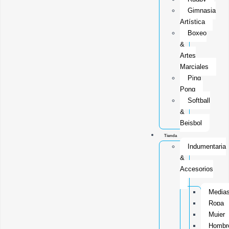
Gimnasia
Artística
Boxeo
&
Artes
Marciales
Ping
Pong
Softball
&
Beisbol
Tienda
Indumentaria
&
Accesorios
Media
Ropa
Mujer
Hombr