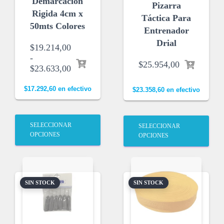
Demarcacion
Pizarra
Rigida 4cm x
Táctica Para
50mts Colores
Entrenador
Drial
$
19.214,00
-
$
25.954,00
$
23.633,00
$
17.292,60
en efectivo
$
23.358,60
en efectivo
SELECCIONAR
SELECCIONAR
OPCIONES
OPCIONES
SIN STOCK
SIN STOCK