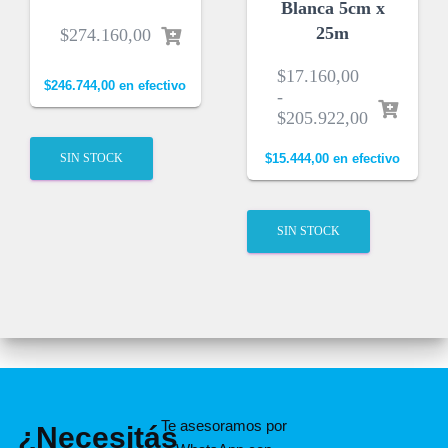
Blanca 5cm x
25m
$
274.160,00
$
17.160,00
$
246.744,00
en efectivo
-
$
205.922,00
SIN STOCK
$
15.444,00
en efectivo
SIN STOCK
Te asesoramos por
¿Necesitás