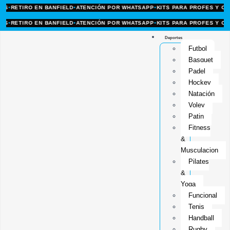
ETIRO EN BANFIELD
•
ATENCIÓN POR WHATSAPP
•
KITS PARA PROFES Y CLUBES
ETIRO EN BANFIELD
•
ATENCIÓN POR WHATSAPP
•
KITS PARA PROFES Y CLUBES
Deportes
Futbol
Basquet
Padel
Hockey
Natación
Voley
Patin
Fitness
&
Musculacion
Pilates
&
Yoga
Funcional
Tenis
Handball
Rugby