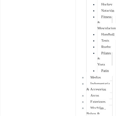
Hockey
Natación
Fitness
&
Musculacion
Handball
Tenis
Rugby
Pilates
&
Yoga
Patin
Medias
Indumentaria
& Accesorios
Arcos
Exteriores
Mochilas ,
Bolsos &