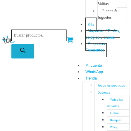
Valijas
Juegos &
Juguetes
Kits
Mayorista / Profes,
colegios y clubes
Preguntas
Frecuentes
Mi cuenta
WhatsApp
Tienda
Todos los productos
Deportes
Todos los
deportes
Futbol
Basquet
Voley