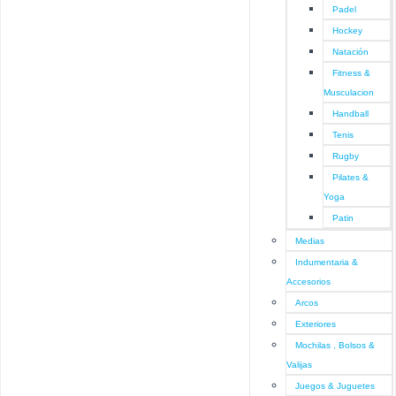
Padel
Hockey
Natación
Fitness &
Musculacion
Handball
Tenis
Rugby
Pilates &
Yoga
Patin
Medias
Indumentaria &
Accesorios
Arcos
Exteriores
Mochilas , Bolsos &
Valijas
Juegos & Juguetes