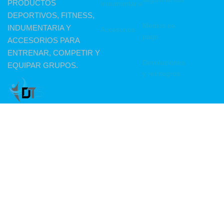
PRODUCTOS
Indumentaria
DEPORTIVOS, FITNESS,
Medios de
INDUMENTARIA Y
Accesorios
pago
ACCESORIOS PARA
ENTRENAR, COMPETIR Y
Devoluciones
EQUIPAR GRUPOS.
y reintegros