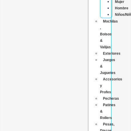
Mujer
Hombre
Niños/Ni
Mochilas
,
Bolsos
&
Valijas
Exteriores
Juegos
&
Juguetes
Accesorios
y
Profes
Pecheras
Patines
&
Rollers
Pesas,
Discos