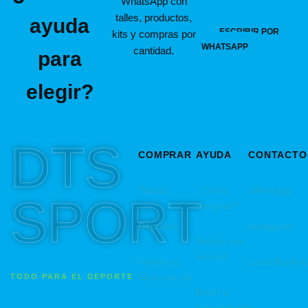
WhatsApp con
talles, productos,
ayuda
ESCRIBIR POR
kits y compras por
WHATSAPP
cantidad.
para
elegir?
DTS
COMPRAR
AYUDA
CONTACTO
Tienda
¿Cómo
Whatsapp
SPORT
comprar?
Deportes
Instagram
Retiros por
el local
Fitness &
Local Banfiel
Musculación
TODO PARA EL DEPORTE
Envio y
seguimientos