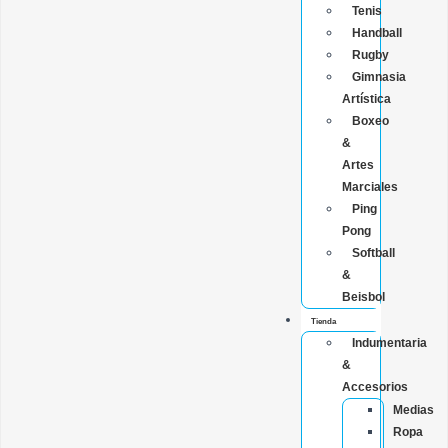
Tenis
Handball
Rugby
Gimnasia
Artística
Boxeo
&
Artes
Marciales
Ping
Pong
Softball
&
Beisbol
Tienda
Indumentaria
&
Accesorios
Medias
Ropa