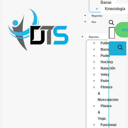
Barras
Kinesiología
Mayorista
Kits
WH
Deportes
Futbol
Basquet
Padel
Hockey
Natación
Voley
Patin
Fitness
&
Musculacion
Pilates
&
Yoga
Funcional