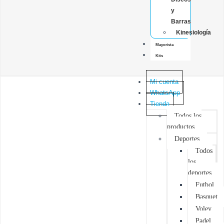
y
Barras
Kinesiología
Mayorista
Kits
Mi cuenta
WhatsApp
Tienda
Todos los
productos
Deportes
Todos
los
deportes
Futbol
Basquet
Voley
Padel