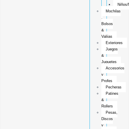
Niños/
Mochilas
,
Bolsos
&
Valijas
Exteriores
Juegos
&
Juguetes
Accesorios
y
Profes
Pecheras
Patines
&
Rollers
Pesas,
Discos
y