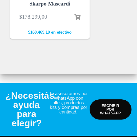
Skarpo Mascardi
$
178.299,00
$
160.469,10
en efectivo
¿Necesitás
Te asesoramos por
WhatsApp con
ayuda
talles, productos,
ESCRIBIR
kits y compras por
POR
para
cantidad.
WHATSAPP
elegir?