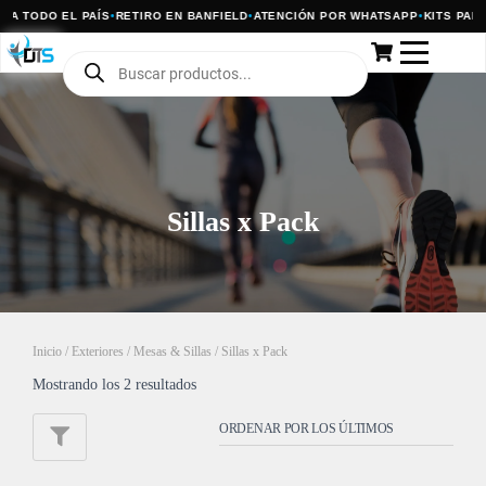
A TODO EL PAÍS
•
RETIRO EN BANFIELD
•
ATENCIÓN POR WHATSAPP
•
KITS PARA
Sillas x Pack
Inicio
/
Exteriores
/
Mesas & Sillas
/ Sillas x Pack
Mostrando los 2 resultados