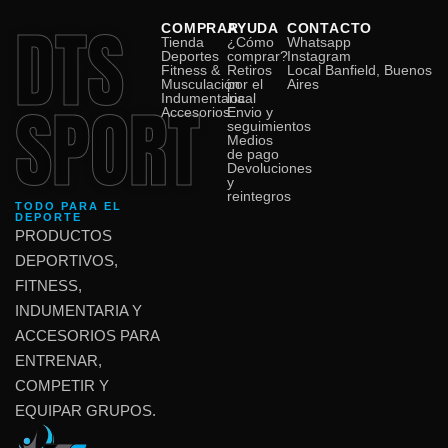
DTS
COMPRAR
AYUDA
CONTACTO
Tienda
¿Cómo
Whatsapp
Deportes
comprar?
Instagram
Fitness &
Retiros
Local Banfield, Buenos
Musculación
por el
Aires
SPORT
Indumentaria
local
Accesorios
Envio y
seguimientos
Medios
de pago
Devoluciones
y
reintegros
TODO PARA EL
DEPORTE
PRODUCTOS
DEPORTIVOS,
FITNESS,
INDUMENTARIA Y
ACCESORIOS PARA
ENTRENAR,
COMPETIR Y
EQUIPAR GRUPOS.