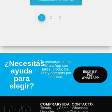
1
2
3
→
¿Necesitás
Te asesoramos por
WhatsApp con
ayuda
talles, productos,
ESCRIBIR
kits y compras por
POR
para
cantidad.
WHATSAPP
elegir?
COMPRAR
AYUDA
CONTACTO
Tienda
¿Cómo
Whatsapp
Deportes
comprar?
Instagram