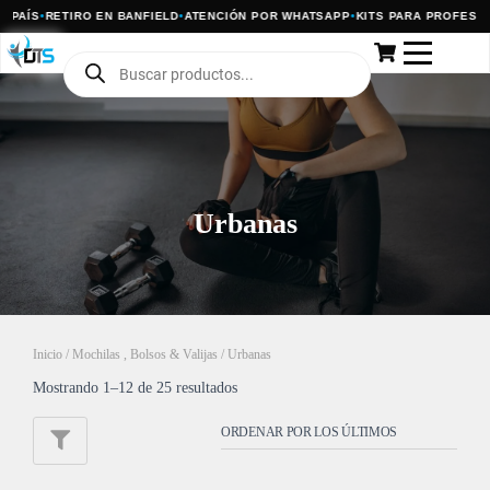
ÍS
•
RETIRO EN BANFIELD
•
ATENCIÓN POR WHATSAPP
•
KITS PARA PROFES Y CL
Urbanas
Inicio
/
Mochilas , Bolsos & Valijas
/ Urbanas
Mostrando 1–12 de 25 resultados