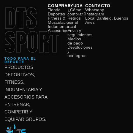
DTS
COMPRAR
AYUDA
CONTACTO
Tienda
¿Cómo
Whatsapp
Deportes
comprar?
Instagram
Fitness &
Retiros
Local Banfield, Buenos
Musculación
por el
Aires
SPORT
Indumentaria
local
Accesorios
Envio y
seguimientos
Medios
de pago
Devoluciones
y
reintegros
TODO PARA EL
DEPORTE
PRODUCTOS
DEPORTIVOS,
FITNESS,
INDUMENTARIA Y
ACCESORIOS PARA
ENTRENAR,
COMPETIR Y
EQUIPAR GRUPOS.