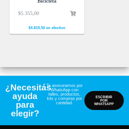
Bicicleta
$
5.355,00
$
4.819,50
en efectivo
¿Necesitás
Te asesoramos por
WhatsApp con
ayuda
talles, productos,
ESCRIBIR
kits y compras por
POR
para
cantidad.
WHATSAPP
elegir?