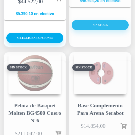
$
44.522,00
$
46.924,20
en efectivo
$
5.390,10
en efectivo
SIN STOCK
SELECCIONAR OPCIONES
SIN STOCK
SIN STOCK
Pelota de Basquet
Base Complemento
Molten BG4500 Cuero
Para Arena Serabot
N°6
$
14.854,00
$
211.042,00