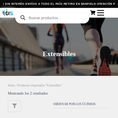
S SIN INTERÉS
•
ENVÍOS A TODO EL PAÍS
•
RETIRO EN BANFIELD
•
ATENCIÓN POR
Extensibles
Inicio
/ Productos etiquetados “Extensibles”
Mostrando los 2 resultados