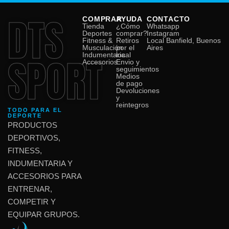
DTS
COMPRAR
AYUDA
CONTACTO
Tienda
¿Cómo
Whatsapp
Deportes
comprar?
Instagram
Fitness &
Retiros
Local Banfield, Buenos
Musculación
por el
Aires
SPORT
Indumentaria
local
Accesorios
Envio y
seguimientos
Medios
de pago
Devoluciones
y
reintegros
TODO PARA EL
DEPORTE
PRODUCTOS
DEPORTIVOS,
FITNESS,
INDUMENTARIA Y
ACCESORIOS PARA
ENTRENAR,
COMPETIR Y
EQUIPAR GRUPOS.