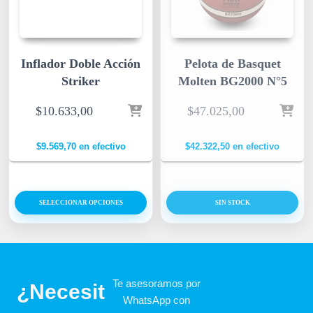
Inflador Doble Acción
Pelota de Basquet
Striker
Molten BG2000 N°5
$
10.633,00
$
47.025,00
$
9.569,70
en efectivo
$
42.322,50
en efectivo
SELECCIONAR OPCIONES
SIN STOCK
Te asesoramos por
¿Necesit
WhatsApp con