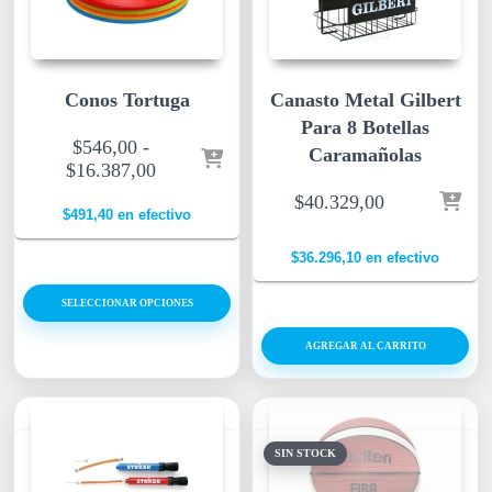
Conos Tortuga
Canasto Metal Gilbert
Para 8 Botellas
$
546,00
-
Caramañolas
$
16.387,00
$
40.329,00
$
491,40
en efectivo
$
36.296,10
en efectivo
SELECCIONAR OPCIONES
AGREGAR AL CARRITO
SIN STOCK