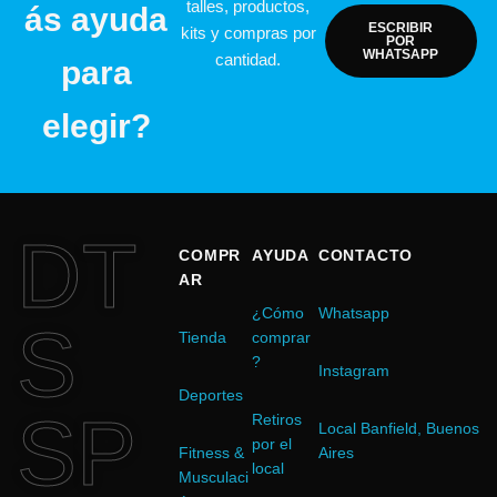
talles, productos,
ás ayuda
ESCRIBIR
kits y compras por
POR
WHATSAPP
cantidad.
para
elegir?
DT
COMPR
AYUDA
CONTACTO
AR
¿Cómo
Whatsapp
S
Tienda
comprar
?
Instagram
Deportes
SP
Retiros
Local Banfield, Buenos
por el
Fitness &
Aires
local
Musculaci