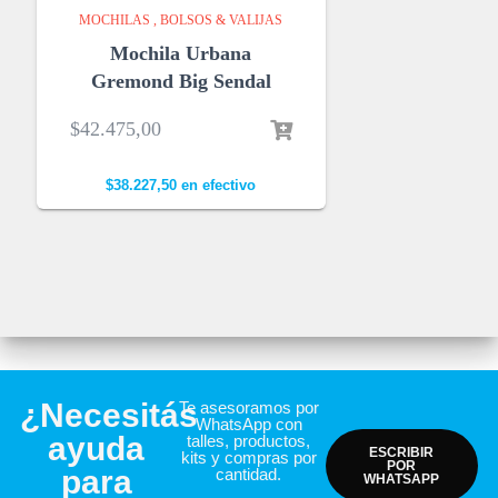
MOCHILAS , BOLSOS & VALIJAS
Mochila Urbana
Gremond Big Sendal
$
42.475,00
$
38.227,50
en efectivo
¿Necesitás
Te asesoramos por
WhatsApp con
ayuda
talles, productos,
ESCRIBIR
kits y compras por
POR
para
cantidad.
WHATSAPP