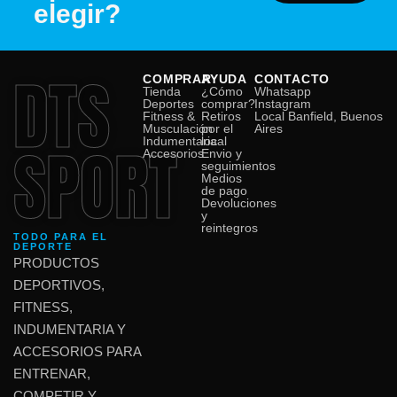
elegir?
DTS
COMPRAR
AYUDA
CONTACTO
Tienda
¿Cómo
Whatsapp
Deportes
comprar?
Instagram
Fitness &
Retiros
Local Banfield, Buenos
Musculación
por el
Aires
SPORT
Indumentaria
local
Accesorios
Envio y
seguimientos
Medios
de pago
Devoluciones
y
reintegros
TODO PARA EL
DEPORTE
PRODUCTOS
DEPORTIVOS,
FITNESS,
INDUMENTARIA Y
ACCESORIOS PARA
ENTRENAR,
COMPETIR Y