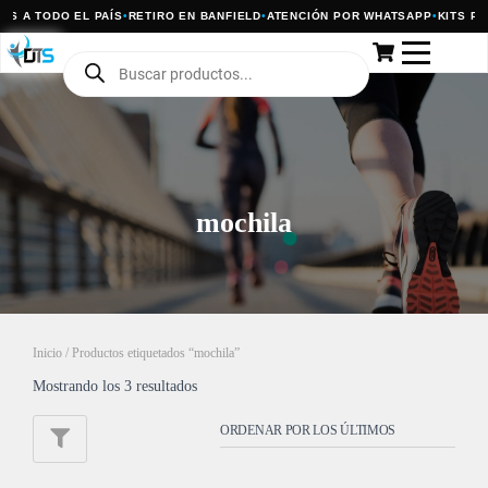
S A TODO EL PAÍS
•
RETIRO EN BANFIELD
•
ATENCIÓN POR WHATSAPP
•
KITS PAR
mochila
Inicio
/ Productos etiquetados “mochila”
Mostrando los 3 resultados