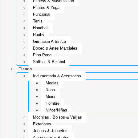
Fitness & Musculacion
Pilates & Yoga
Funcional
Tenis
Handball
Rugby
Gimnasia Artística
Boxeo & Artes Marciales
Ping Pong
Softball & Beisbol
Tienda
Indumentaria & Accesorios
Medias
Ropa
Mujer
Hombre
Niños/Niñas
Mochilas , Bolsos & Valijas
Exteriores
Juegos & Juguetes
Accesorios y Profes