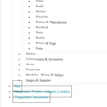
Voley
o
s
Padel
Hockey
Natación
Fitness & Musculacion
Handball
Tenis
Rugby
Pilates & Yoga
Patin
Medias
Indumentaria & Accesorios
Arcos
Exteriores
Mochilas , Bolsos & Valijas
Juegos & Juguetes
Kits
Mayorista / Profes, colegios y clubes
Preguntas Frecuentes