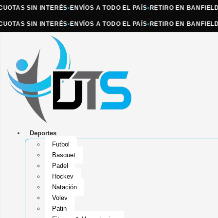
AS SIN INTERÉS
•
ENVÍOS A TODO EL PAÍS
•
RETIRO EN BANFIELD
•
ATE
AS SIN INTERÉS
•
ENVÍOS A TODO EL PAÍS
•
RETIRO EN BANFIELD
•
ATE
Deportes
Futbol
Basquet
Padel
Hockey
Natación
Voley
Patin