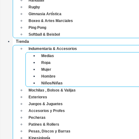
Handball
Rugby
Gimnasia Artística
Boxeo & Artes Marciales
Ping Pong
Softball & Beisbol
Tienda
Indumentaria & Accesorios
Medias
Ropa
Mujer
Hombre
Niños/Niñas
Mochilas , Bolsos & Valijas
Exteriores
Juegos & Juguetes
Accesorios y Profes
Pecheras
Patines & Rollers
Pesas, Discos y Barras
Kinesiología