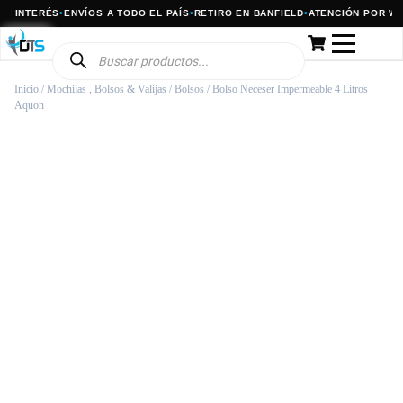
 INTERÉS
•
ENVÍOS A TODO EL PAÍS
•
RETIRO EN BANFIELD
•
ATENCIÓN POR WHAT
Inicio
/
Mochilas , Bolsos & Valijas
/
Bolsos
/ Bolso Neceser Impermeable 4 Litros
Aquon