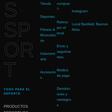
S
Tienda
comprar
?
Instagram
Deportes
SP
Retiros
Local Banfield, Buenos
por el
Fitness &
Aires
local
Musculaci
OR
ón
Envio y
seguimie
Indument
ntos
aria
T
Medios
Accesorio
de pago
s
Devoluci
TODO PARA EL
DEPORTE
ones y
reintegro
s
PRODUCTOS