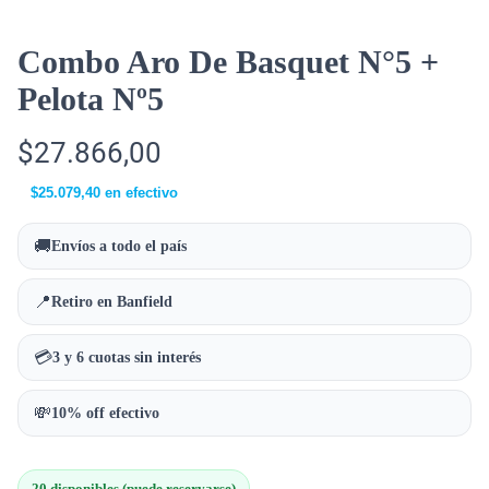
Combo Aro De Basquet N°5 +
Pelota Nº5
$
27.866,00
$
25.079,40
en efectivo
🚚
Envíos a todo el país
📍
Retiro en Banfield
💳
3 y 6 cuotas sin interés
💸
10% off efectivo
20 disponibles (puede reservarse)