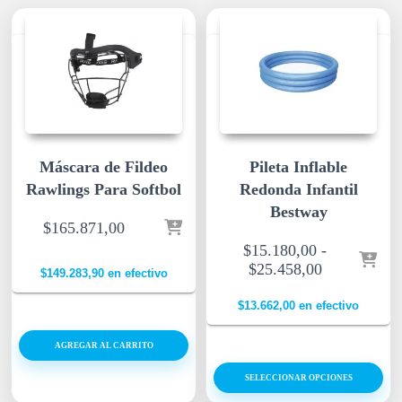
Máscara de Fildeo
Pileta Inflable
Rawlings Para Softbol
Redonda Infantil
Bestway
$
165.871,00
$
15.180,00
-
$
25.458,00
$
149.283,90
en efectivo
$
13.662,00
en efectivo
AGREGAR AL CARRITO
SELECCIONAR OPCIONES