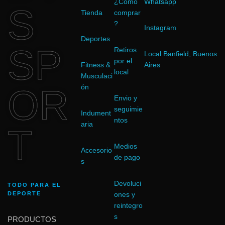
¿Cómo
Whatsapp
S
Tienda
comprar
?
Instagram
Deportes
SP
Retiros
Local Banfield, Buenos
por el
Fitness &
Aires
local
Musculaci
OR
ón
Envio y
seguimie
Indument
ntos
aria
T
Medios
Accesorio
de pago
s
Devoluci
TODO PARA EL
DEPORTE
ones y
reintegro
s
PRODUCTOS