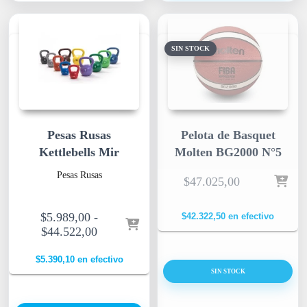
SIN STOCK
Pesas Rusas
Pelota de Basquet
Kettlebells Mir
Molten BG2000 N°5
Pesas Rusas
$
47.025,00
$
5.989,00
-
$
42.322,50
en efectivo
$
44.522,00
$
5.390,10
en efectivo
SIN STOCK