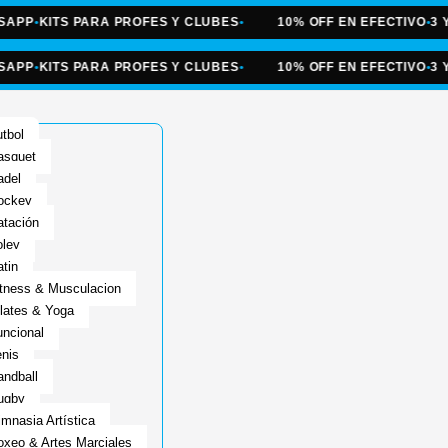
•
KITS PARA PROFES Y CLUBES
•
10% OFF EN EFECTIVO
•
3 Y 6 C
•
KITS PARA PROFES Y CLUBES
•
10% OFF EN EFECTIVO
•
3 Y 6 C
tbol
asquet
adel
ockey
atación
oley
tin
itness & Musculacion
lates & Yoga
ncional
nis
ndball
ugby
mnasia Artística
oxeo & Artes Marciales