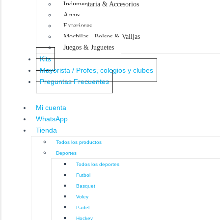
Indumentaria & Accesorios
Arcos
Exteriores
Mochilas , Bolsos & Valijas
Juegos & Juguetes
Kits
Mayorista / Profes, colegios y clubes
Preguntas Frecuentes
Mi cuenta
WhatsApp
Tienda
Todos los productos
Deportes
Todos los deportes
Futbol
Basquet
Voley
Padel
Hockey