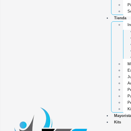
P
So
Tienda
In
Mo
Ex
J
Ac
P
Pa
P
Ki
Mayorist
Kits