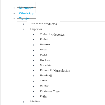
Mi cuenta
WhatsApp
Tienda
Todos los productos
Deportes
Todos los deportes
Futbol
Basquet
Voley
Padel
Hockey
Natación
Fitness & Musculacion
Handball
Tenis
Rugby
Pilates & Yoga
Patin
Medias