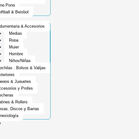
ing Pong
ftball & Beisbol
dumentaria & Accesorios
Medias
Ropa
Mujer
Hombre
Niños/Niñas
chilas , Bolsos & Valijas
teriores
uegos & Juguetes
cesorios y Profes
echeras
tines & Rollers
esas, Discos y Barras
nesiología
a