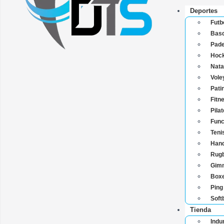
Deportes
Futb
Basq
Pade
Hoc
Nata
Vole
Pati
Fitn
Pila
Func
Teni
Hand
Rug
Gimn
Boxe
Ping
Soft
Tienda
Indu