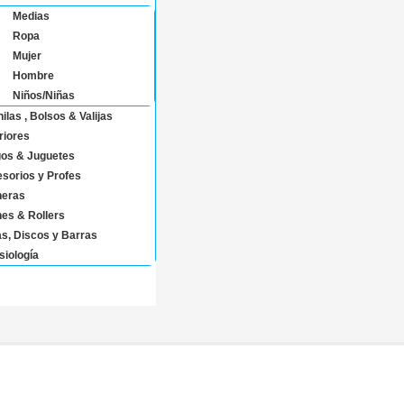
Medias
Ropa
Mujer
Hombre
Niños/Niñas
ilas , Bolsos & Valijas
riores
os & Juguetes
sorios y Profes
eras
nes & Rollers
s, Discos y Barras
siología