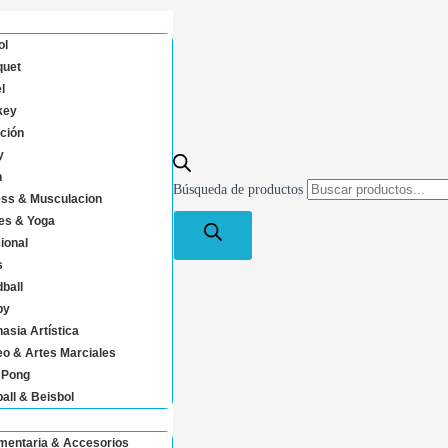
ol
uet
l
key
ción
y
n
Búsqueda de productos
ess & Musculacion
tes & Yoga
ional
s
ball
by
asia Artística
o & Artes Marciales
 Pong
ball & Beisbol
mentaria & Accesorios