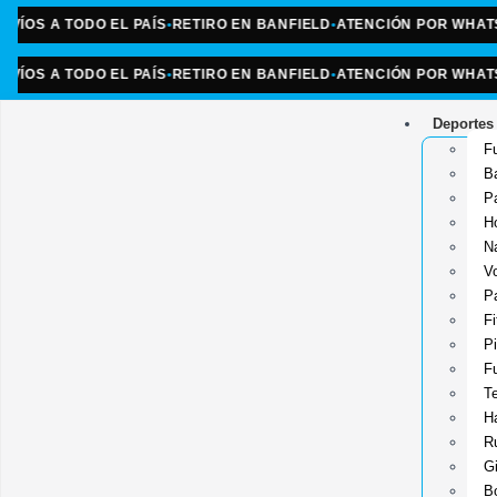
 A TODO EL PAÍS
•
RETIRO EN BANFIELD
•
ATENCIÓN POR WHATSAPP
 A TODO EL PAÍS
•
RETIRO EN BANFIELD
•
ATENCIÓN POR WHATSAPP
Deportes
Fu
B
P
H
N
V
Pa
F
Pi
Fu
Te
Ha
R
Gi
B