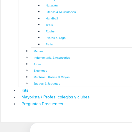
Natación
Fitness & Musculacion
Handball
Tenis
Rugby
Pilates & Yoga
Patin
Medias
Indumentaria & Accesorios
Arcos
Exteriores
Mochilas , Bolsos & Valijas
Juegos & Juguetes
Kits
Mayorista / Profes, colegios y clubes
Preguntas Frecuentes