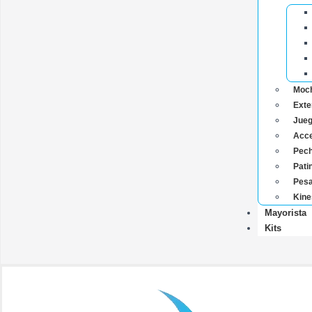
Moch
Exte
Jueg
Acce
Pech
Pati
Pesa
Kine
Mayorista
Kits