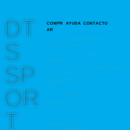
DT
COMPR
AYUDA
CONTACTO
AR
¿Cómo
Whatsapp
S
Tienda
comprar
?
Instagram
Deportes
SP
Retiros
Local Banfield, Buenos
por el
Fitness &
Aires
local
Musculaci
OR
ón
Envio y
seguimie
Indument
ntos
aria
T
Medios
Accesorio
de pago