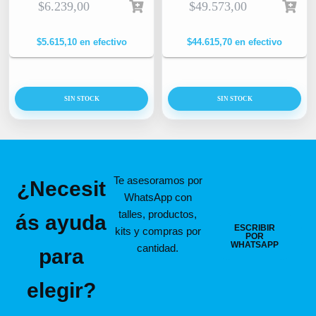
$
6.239,00
$
49.573,00
$
5.615,10
en efectivo
$
44.615,70
en efectivo
SIN STOCK
SIN STOCK
Te asesoramos por
¿Necesit
WhatsApp con
talles, productos,
ás ayuda
ESCRIBIR
kits y compras por
POR
WHATSAPP
cantidad.
para
elegir?