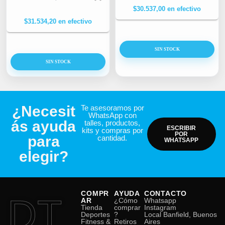
$
30.537,00
en efectivo
$
31.534,20
en efectivo
SIN STOCK
SIN STOCK
¿Necesit
Te asesoramos por
WhatsApp con
ás ayuda
talles, productos,
ESCRIBIR
kits y compras por
POR
para
cantidad.
WHATSAPP
elegir?
COMPR
AYUDA
CONTACTO
DT
AR
¿Cómo
Whatsapp
Tienda
comprar
Instagram
Deportes
?
Local Banfield, Buenos
Fitness &
Retiros
Aires