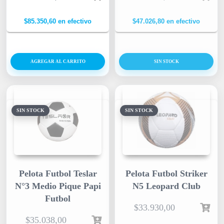
$
85.350,60
en efectivo
$
47.026,80
en efectivo
AGREGAR AL CARRITO
SIN STOCK
SIN STOCK
SIN STOCK
Pelota Futbol Teslar
Pelota Futbol Striker
N°3 Medio Pique Papi
N5 Leopard Club
Futbol
$
33.930,00
$
35.038,00