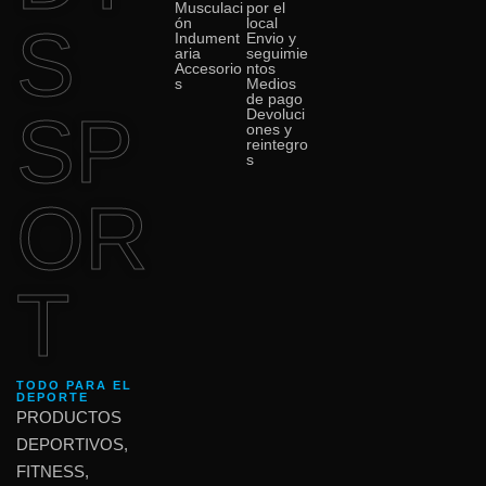
Musculaci
por el
ón
local
S
Indument
Envio y
aria
seguimie
Accesorio
ntos
s
Medios
de pago
SP
Devoluci
ones y
reintegro
s
OR
T
TODO PARA EL
DEPORTE
PRODUCTOS
DEPORTIVOS,
FITNESS,