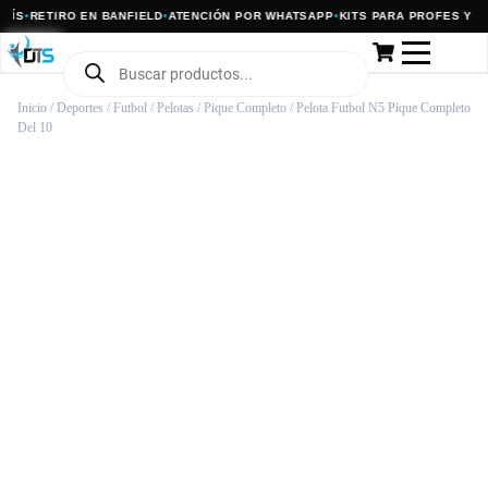
ÍS
•
RETIRO EN BANFIELD
•
ATENCIÓN POR WHATSAPP
•
KITS PARA PROFES Y CLU
Inicio
/
Deportes
/
Futbol
/
Pelotas
/
Pique Completo
/ Pelota Futbol N5 Pique Completo
Del 10