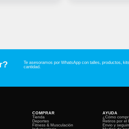
r?
Te asesoramos por WhatsApp con talles, productos, kit
cantidad.
COMPRAR
AYUDA
Tienda
¿Cómo compr
Deportes
Retiros por el 
Fitness & Musculación
Envio y segui
Indumentaria
Medios de pa