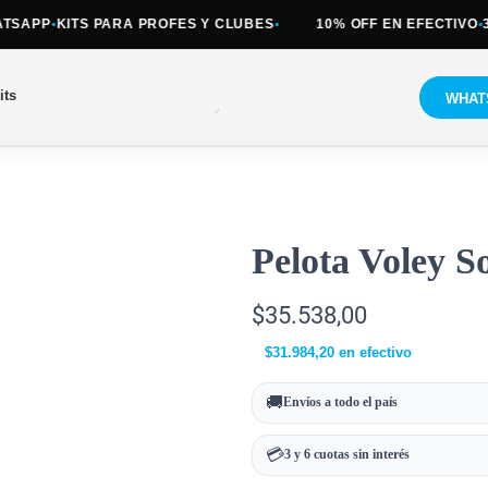
APP
•
KITS PARA PROFES Y CLUBES
•
10% OFF EN EFECTIVO
•
3 Y
its
WHAT
Pelota Voley S
$
35.538,00
$
31.984,20
en efectivo
🚚
Envíos a todo el país
💳
3 y 6 cuotas sin interés