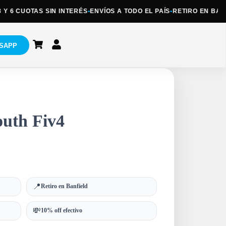
 6 CUOTAS SIN INTERÉS
•
ENVÍOS A TODO EL PAÍS
•
RETIRO EN BANFIE
SAPP
outh Fiv4
📍
Retiro en Banfield
💸
10% off efectivo