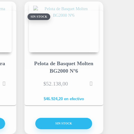
SIN STOCK
ra
Pelota de Basquet Molten
BG2000 Nº6
$
52.138,00
$
46.924,20
en efectivo
SIN STOCK