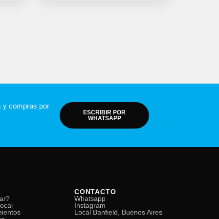
s y compras por
ESCRIBIR POR
WHATSAPP
CONTACTO
ar?
Whatsapp
local
Instagram
mientos
Local Banfield, Buenos Aires
go