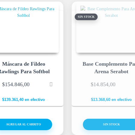
SIN STOCK
Máscara de Fildeo
Base Complemento Pa
awlings Para Softbol
Arena Serabot
$
154.846,00
$
14.854,00
$
139.361,40
en efectivo
$
13.368,60
en efectivo
AGREGAR AL CARRITO
SIN STOCK