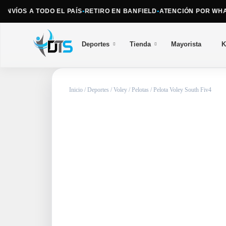
VÍOS A TODO EL PAÍS
•
RETIRO EN BANFIELD
•
ATENCIÓN POR WHATS
Deportes
Tienda
Mayorista
K
Inicio
/
Deportes
/
Voley
/
Pelotas
/ Pelota Voley South Fiv4