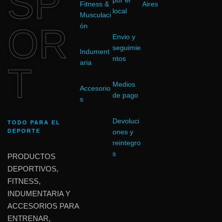
SP
por el
Fitness &
Aires
local
Musculaci
OR
ón
Envio y
seguimie
Indument
ntos
aria
T
Medios
Accesorio
de pago
s
Devoluci
TODO PARA EL
DEPORTE
ones y
reintegro
s
PRODUCTOS
DEPORTIVOS,
FITNESS,
INDUMENTARIA Y
ACCESORIOS PARA
ENTRENAR,