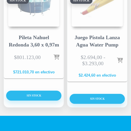
SIN STOCK
SIN STOCK
Pileta Nahuel
Juego Pistola Lanza
Redonda 3,60 x 0,97m
Agua Water Pump
$
801.123,00
$
2.694,00
-
$
3.293,00
$
721.010,70
en efectivo
$
2.424,60
en efectivo
SIN STOCK
SIN STOCK