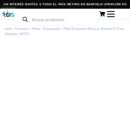
 SIN INTERÉS
•
ENVÍOS A TODO EL PAÍS
•
RETIRO EN BANFIELD
•
ATENCIÓN POR 
Inicio
/
Exteriores
/
Piletas
/
Estructurales
/ Pileta Estructural Bestway Redonda 4.57mts
Diametro 14970 L