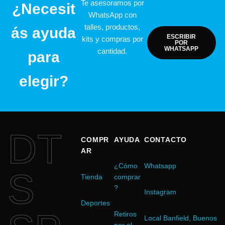
Te asesoramos por
¿Necesit
WhatsApp con
talles, productos,
ás ayuda
ESCRIBIR
kits y compras por
POR
WHATSAPP
cantidad.
para
elegir?
DT
COMPR
AYUDA
CONTACTO
AR
¿Cómo
Whatsapp
S
Tienda
comprar
?
Instagram
Deportes
Retiros
Local Banfield, Buenos