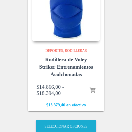
DEPORTES
RODILLERAS
Rodillera de Voley
Striker Entrenamientos
Acolchonadas
$
14.866,00
-
$
18.394,00
R
a
n
$
13.379,40
en efectivo
g
o
d
SELECCIONAR OPCIONES
e