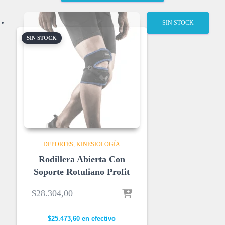
p
r
SIN STOCK
e
c
SIN STOCK
i
o
s
:
d
e
s
d
e
$
DEPORTES
KINESIOLOGÍA
1
Rodillera Abierta Con
4
Soporte Rotuliano Profit
.
8
$
28.304,00
6
6
,
$
25.473,60
en efectivo