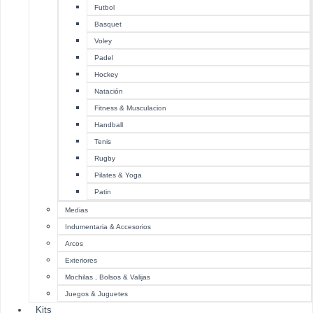
Futbol
Basquet
Voley
Padel
Hockey
Natación
Fitness & Musculacion
Handball
Tenis
Rugby
Pilates & Yoga
Patin
Medias
Indumentaria & Accesorios
Arcos
Exteriores
Mochilas , Bolsos & Valijas
Juegos & Juguetes
Kits