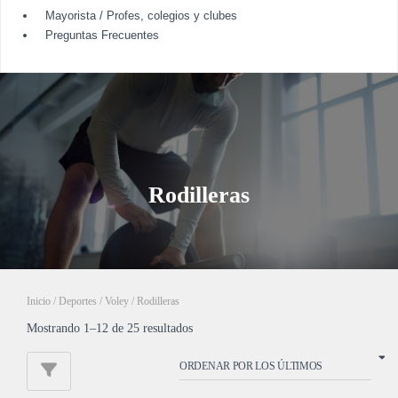
Mayorista / Profes, colegios y clubes
Preguntas Frecuentes
Rodilleras
Inicio
/
Deportes
/
Voley
/ Rodilleras
Mostrando 1–12 de 25 resultados
O
r
d
e