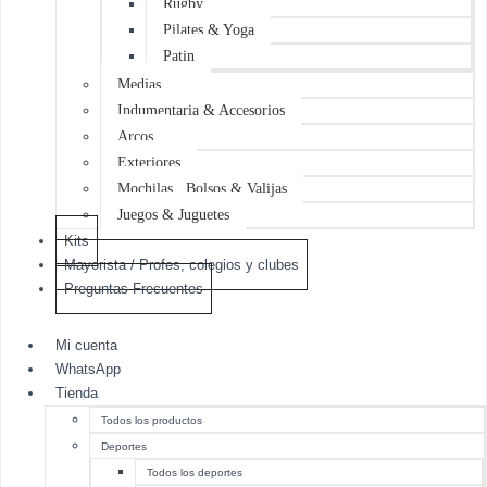
Rugby
Pilates & Yoga
Patin
Medias
Indumentaria & Accesorios
Arcos
Exteriores
Mochilas , Bolsos & Valijas
Juegos & Juguetes
Kits
Mayorista / Profes, colegios y clubes
Preguntas Frecuentes
Mi cuenta
WhatsApp
Tienda
Todos los productos
Deportes
Todos los deportes