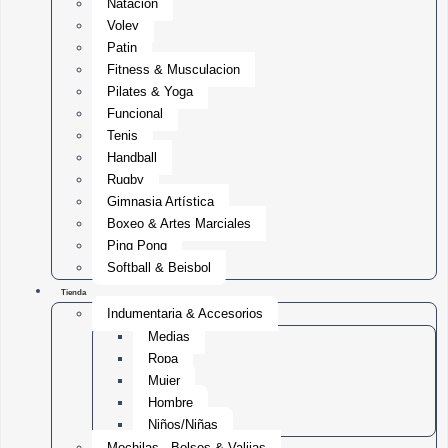
Natación
Voley
Patin
Fitness & Musculacion
Pilates & Yoga
Funcional
Tenis
Handball
Rugby
Gimnasia Artística
Boxeo & Artes Marciales
Ping Pong
Softball & Beisbol
Tienda
Indumentaria & Accesorios
Medias
Ropa
Mujer
Hombre
Niños/Niñas
Mochilas , Bolsos & Valijas