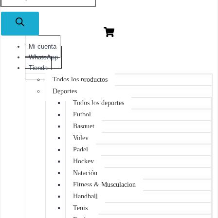
de
productos
Mi cuenta
WhatsApp
Tienda
Todos los productos
Deportes
Todos los deportes
Futbol
Basquet
Voley
Padel
Hockey
Natación
Fitness & Musculacion
Handball
Tenis