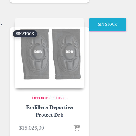
0
0
h
a
SIN STOCK
s
t
SIN STOCK
a
$
1
8
.
3
9
4
,
0
DEPORTES
FUTBOL
0
Rodillera Deportiva
Protect Drb
$
15.026,00