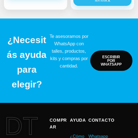
SIN STOCK
Te asesoramos por
¿Necesit
WhatsApp con
talles, productos,
ás ayuda
ESCRIBIR
kits y compras por
POR
WHATSAPP
cantidad.
para
elegir?
DT
COMPR
AYUDA
CONTACTO
AR
¿Cómo
Whatsapp