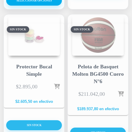
SELECCIONAR OPCIONES
SIN STOCK
SIN STOCK
Protector Bucal
Pelota de Basquet
Simple
Molten BG4500 Cuero
N°6
$
2.895,00
$
211.042,00
$
2.605,50
en efectivo
$
189.937,80
en efectivo
SIN STOCK