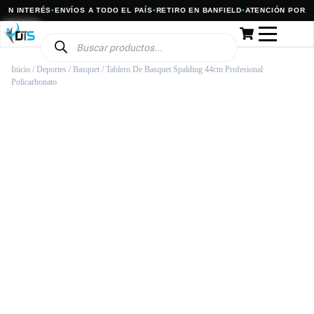
N INTERÉS
•
ENVÍOS A TODO EL PAÍS
•
RETIRO EN BANFIELD
•
ATENCIÓN POR WH
Inicio
/
Deportes
/
Basquet
/ Tablero De Basquet Spalding 44cm Profesional
Policarbonato