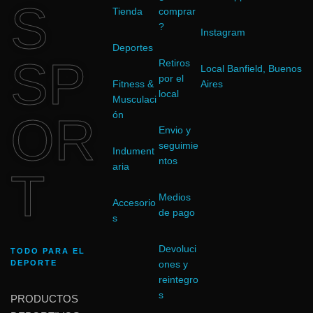
S
Tienda
comprar
?
Instagram
Deportes
SP
Retiros
Local Banfield, Buenos
por el
Fitness &
Aires
local
Musculaci
OR
ón
Envio y
seguimie
Indument
ntos
aria
T
Medios
Accesorio
de pago
s
Devoluci
TODO PARA EL
DEPORTE
ones y
reintegro
s
PRODUCTOS